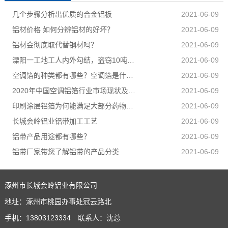
几个步骤分析出优质的合金铝板​
2021-06-09
铝材价格 如何分辨铝材的好坏？
2021-06-09
铝材会彻底取代替钢材吗？
2021-06-09
溧阳一工地工人内外勾结，盗窃10吨铝材，最终8人被抓
2021-06-09
空调箔的种类都有哪些？空调箔是什么？
2021-06-09
2020年中国空调铝箔行业市场现状及发展前景分析需求预计持续增长
2021-06-09
印刷涂层铝箔为何能满足大部分药物包装？
2021-06-09
长城会岭铝业铝带加工工艺
2021-06-09
铝带产品用途都有哪些？
2021-06-09
铝带厂家带您了解铝带的产品分类
2021-06-09
涿州市长城会岭铝业有限公司
地址：涿州市桃园办事处冠云路北
手机：13803123334 联系人：沈总